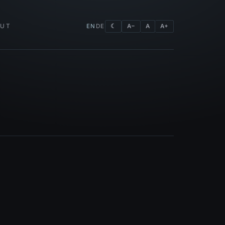
OUT
EN
DE
☾
A−
A
A+