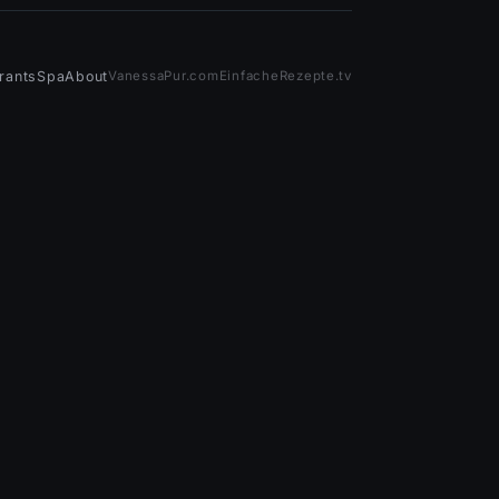
rants
Spa
About
VanessaPur.com
EinfacheRezepte.tv