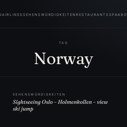
S
AIRLINES
SEHENSWÜRDIGKEITEN
RESTAURANTS
SPA
AB
TAG
Norway
SEHENSWÜRDIGKEITEN
Sightseeing Oslo – Holmenkollen – view
ski jump