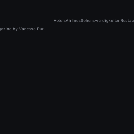
Hotels
Airlines
Sehenswürdigkeiten
Restau
gazine by Vanessa Pur.